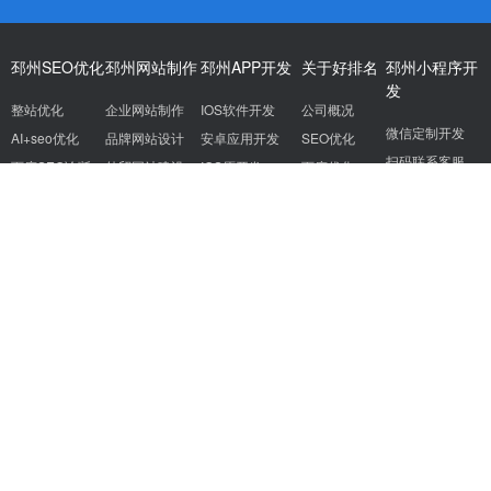
邳州SEO优化
邳州网站制作
邳州APP开发
关于好排名
邳州小程序开
发
整站优化
企业网站制作
IOS软件开发
公司概况
微信定制开发
AI+seo优化
品牌网站设计
安卓应用开发
SEO优化
扫码联系客服
百度SEO诊断
外贸网站建设
IOS原开发
百度优化
网站托管
营销型网站建设
APP开发服务
关键词排名
AISEO优化
SEO公司
成都SEO
杭州SEO
南京SEO
天津SEO
武汉SEO
重庆SEO
北京SEO
上海SEO
广州SEO
深圳SEO
SiteMap
Copyright @2024 seodo.cn
好排名SEO优化公司
好排名SEO公司专注邳州SEO服务