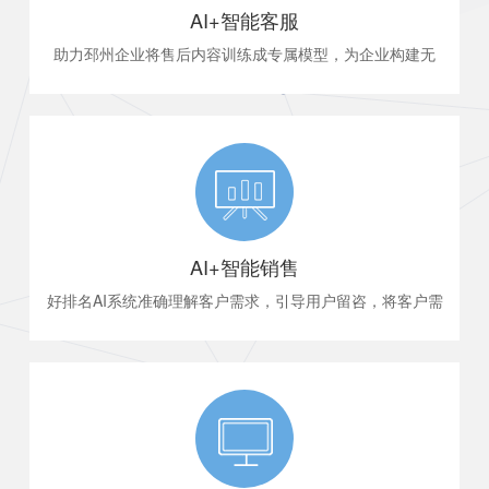
AI+智能客服
助力邳州企业将售后内容训练成专属模型，为企业构建无
人值守的AI客服,它不只是智能客服，还会学习进化，收集
线索和反馈等...
AI+智能销售
好排名AI系统准确理解客户需求，引导用户留咨，将客户需
求和联系方式等生成线索并反馈给销售人员，提高销售人
员沟通效率...